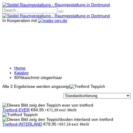
In Kooperation mit
80%KASCHMIR-
ZIEGENHAAR
Home
Katalog
80%kaschmir-ziegenhaar
Alle 2 Ergebnisse werden angezeigt
Tretford-EVER
€
84,95
/
€
71,39
excl. MwSt
Tretford-INTERLAND
€
79,95
/
€
67,18
excl. MwSt