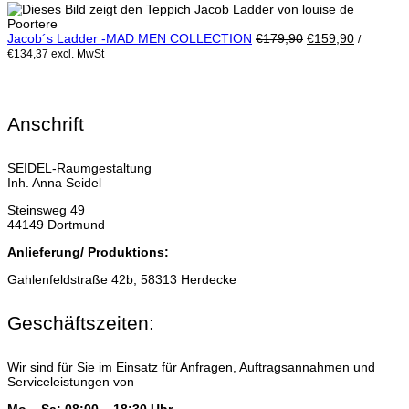
Ursprünglicher
Aktueller
Jacob´s Ladder -MAD MEN COLLECTION
€
179,90
€
159,90
/
Preis
Preis
€
134,37
excl. MwSt
war:
ist:
€179,90
€159,90.
Anschrift
SEIDEL-Raumgestaltung
Inh. Anna Seidel
Steinsweg 49
44149 Dortmund
Anlieferung/ Produktions:
Gahlenfeldstraße 42b, 58313 Herdecke
Geschäftszeiten:
Wir sind für Sie im Einsatz für Anfragen, Auftragsannahmen und
Serviceleistungen von
Mo – Sa: 08:00 – 18:30 Uhr