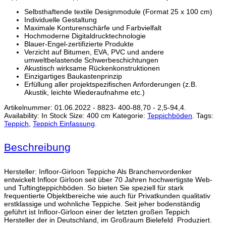
Selbsthaftende textile Designmodule (Format 25 x 100 cm)
Individuelle Gestaltung
Maximale Konturenschärfe und Farbvielfalt
Hochmoderne Digitaldrucktechnologie
Blauer-Engel-zertifizierte Produkte
Verzicht auf Bitumen, EVA, PVC und andere
umweltbelastende Schwerbeschichtungen
Akustisch wirksame Rückenkonstruktionen
Einzigartiges Baukastenprinzip
Erfüllung aller projektspezifischen Anforderungen (z.B.
Akustik, leichte Wiederaufnahme etc.)
Artikelnummer:
01.06.2022 - 8823- 400-88,70 - 2,5-94,4
.
Availability:
In Stock
Size:
400 cm
Kategorie:
Teppichböden
.
Tags:
Teppich
,
Teppich Einfassung
.
Beschreibung
Hersteller: Infloor-Girloon Teppiche Als Branchenvordenker
entwickelt Infloor Girloon seit über 70 Jahren hochwertigste Web-
und Tuftingteppichböden. So bieten Sie speziell für stark
frequentierte Objektbereiche wie auch für Privatkunden qualitativ
erstklassige und wohnliche Teppiche. Seit jeher bodenständig
geführt ist Infloor-Girloon einer der letzten großen Teppich
Hersteller der in Deutschland, im Großraum Bielefeld
Produziert.